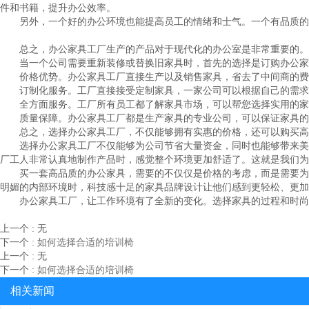
件和书籍，提升办公效率。
另外，一个好的办公环境也能提高员工的情绪和士气。一个有品质的办
总之，办公家具工厂生产的产品对于现代化的办公室是非常重要的。它
当一个公司需要重新装修或替换旧家具时，首先的选择是订购办公家具
价格优势。办公家具工厂直接生产以及销售家具，省去了中间商的费
订制化服务。工厂直接接受定制家具，一家公司可以根据自己的需求
全方面服务。工厂所有员工都了解家具市场，可以帮您选择实用的家
质量保障。办公家具工厂都是生产家具的专业公司，可以保证家具的
总之，选择办公家具工厂，不仅能够拥有实惠的价格，还可以购买高品
选择办公家具工厂不仅能够为公司节省大量资金，同时也能够带来美好
厂工人非常认真地制作产品时，感觉整个环境更加舒适了。这就是我们为
买一套高品质的办公家具，需要的不仅仅是价格的考虑，而是需要为员
明媚的内部环境时，科技感十足的家具品牌设计让他们感到更轻松、更加
办公家具工厂，让工作环境有了全新的变化。选择家具的过程和时尚设
上一个
:
无
下一个
:
如何选择合适的培训椅
上一个
:
无
下一个
:
如何选择合适的培训椅
相关新闻