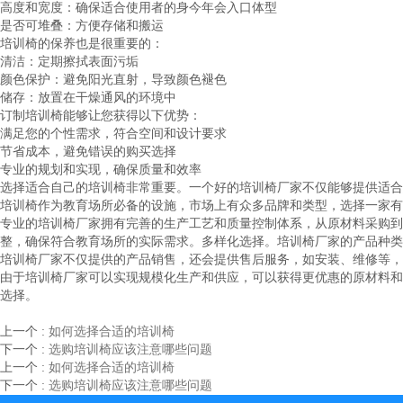
高度和宽度：确保适合使用者的身今年会入口体型
是否可堆叠：方便存储和搬运
培训椅的保养也是很重要的：
清洁：定期擦拭表面污垢
颜色保护：避免阳光直射，导致颜色褪色
储存：放置在干燥通风的环境中
订制培训椅能够让您获得以下优势：
满足您的个性需求，符合空间和设计要求
节省成本，避免错误的购买选择
专业的规划和实现，确保质量和效率
选择适合自己的培训椅非常重要。一个好的培训椅厂家不仅能够提供适合
培训椅作为教育场所必备的设施，市场上有众多品牌和类型，选择一家有
专业的培训椅厂家拥有完善的生产工艺和质量控制体系，从原材料采购到
整，确保符合教育场所的实际需求。多样化选择。培训椅厂家的产品种类
培训椅厂家不仅提供的产品销售，还会提供售后服务，如安装、维修等，
由于培训椅厂家可以实现规模化生产和供应，可以获得更优惠的原材料和
选择。
上一个
:
如何选择合适的培训椅
下一个
:
选购培训椅应该注意哪些问题
上一个
:
如何选择合适的培训椅
下一个
:
选购培训椅应该注意哪些问题