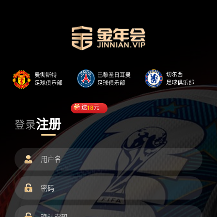
送
18
元
注册
登录