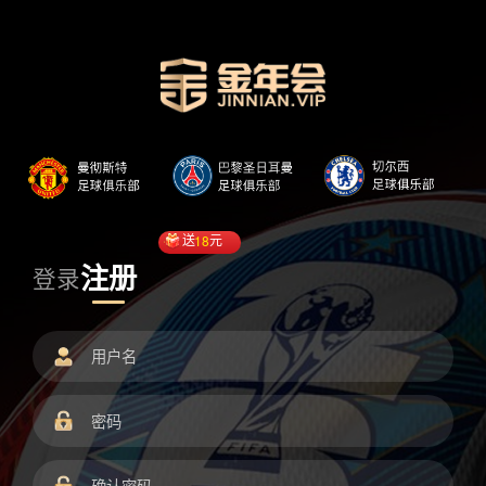
送
18
元
注册
登录