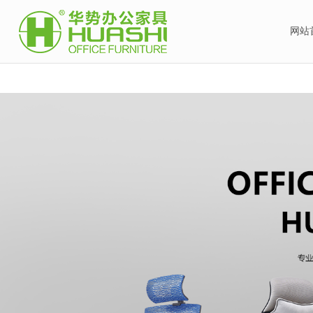
壹号平台注册链接_壹号平
网站