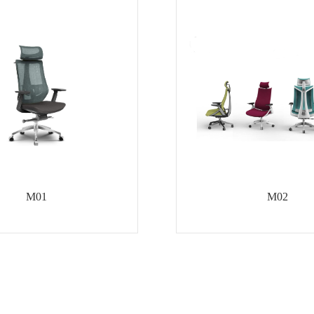
M01
M02