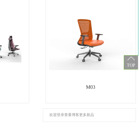
TOP
M03
欢迎登录查看博客更多新品