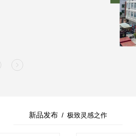

新品发布
/ 极致灵感之作