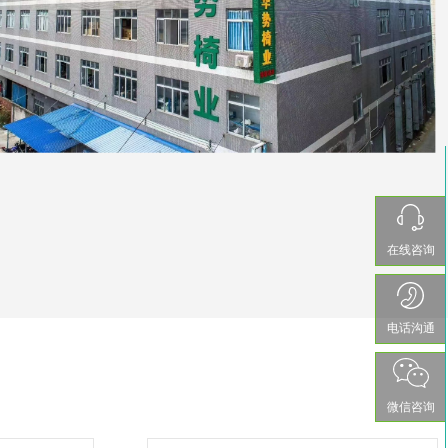
在线咨询
电话沟通
微信咨询