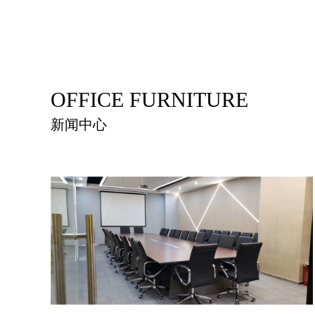
OFFICE FURNITURE
新闻中心